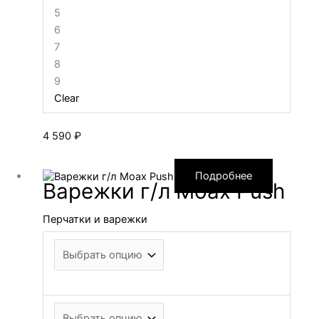
5
6
7
8
9
Clear
4 590
₽
Подробнее
Варежки г/л Moax Push
Перчатки и варежки