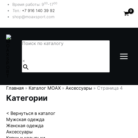
Перейти
00
00
Время работы: 9
-17
к
Тел.:
+7 916 140 39 92
содержимому
shop@moaxsport.com
Поиск по каталогу
×
Главная
»
Каталог MOAX
»
Аксессуары
»
Страница 4
Категории
< Вернуться в каталог
Мужская одежда
Женская одежда
Аксессуары