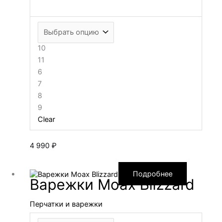
10
11
6
7
8
9
Clear
4 990
₽
Подробнее
Варежки Moax Blizzard
Перчатки и варежки