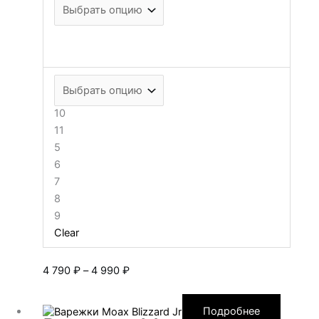
10
11
5
6
7
8
9
Clear
Диапазон
4 790
₽
–
4 990
₽
цен:
4 790 ₽
Подробнее
–