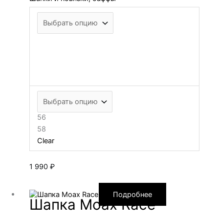
56
58
Clear
1 990
₽
Подробнее
Шапка Moax Race