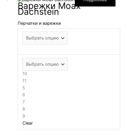
Варежки Moax
Dachstein
Перчатки и варежки
10
11
5
6
7
8
9
Clear