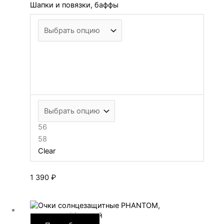
Шапки и повязки, баффы
56
58
Clear
1 390
₽