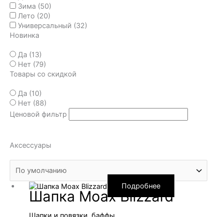
Зима
(50)
Лето
(20)
Универсальный
(32)
Новинка
Да
(13)
Нет
(79)
Товары со скидкой
Да
(10)
Нет
(88)
Ценовой фильтр
Аксессуары
Подробнее
Шапка Moax Blizzard
Шапки и повязки, баффы