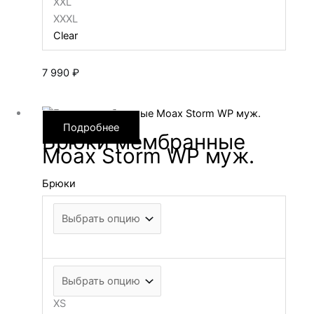
XXL
XXXL
Clear
7 990
₽
Подробнее
Брюки мембранные
Moax Storm WP муж.
Брюки
XS