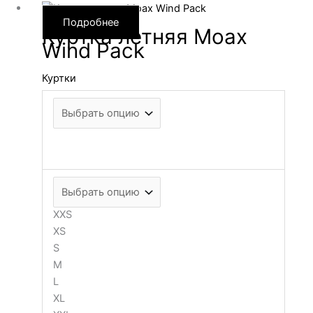
Подробнее
Куртка летняя Moax
Wind Pack
Куртки
XXS
XS
S
M
L
XL