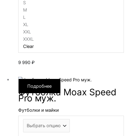
S
M
L
XL
XXL
XXXL
Clear
9 990
₽
Подробнее
Футболка Moax Speed
Pro муж.
Футболки и майки