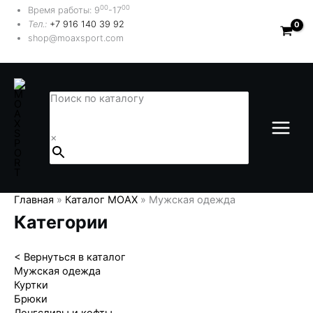
Перейти
00
00
Время работы: 9
-17
к
Тел.:
+7 916 140 39 92
содержимому
shop@moaxsport.com
Поиск по каталогу
×
Главная
»
Каталог MOAX
»
Мужская одежда
Категории
< Вернуться в каталог
Мужская одежда
Куртки
Брюки