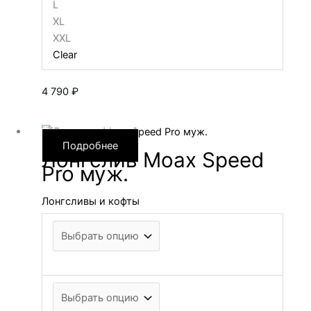
L
XL
XXL
Clear
4 790
₽
Подробнее
Лонгслив Moax Speed
Pro муж.
Лонгсливы и кофты