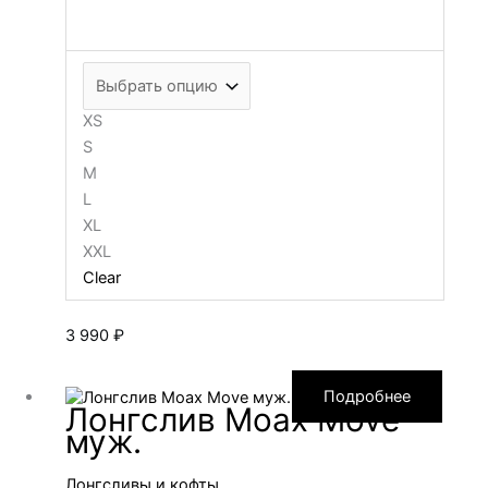
XS
S
M
L
XL
XXL
Clear
3 990
₽
Подробнее
Лонгслив Moax Move
муж.
Лонгсливы и кофты