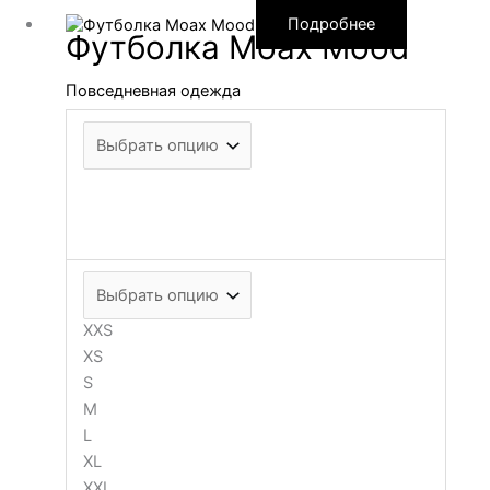
Подробнее
Футболка Moax Mood
Повседневная одежда
XXS
XS
S
M
L
XL
XXL