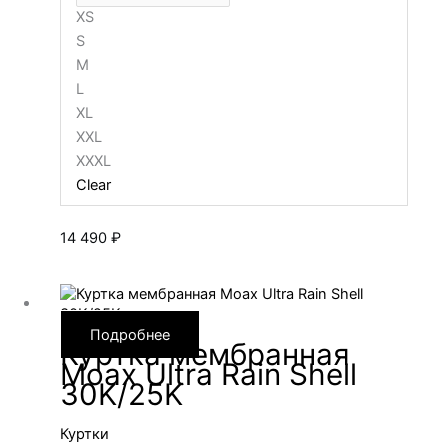
XS
S
M
L
XL
XXL
XXXL
Clear
14 490
₽
Подробнее
Куртка мембранная
Moax Ultra Rain Shell
30K/25K
Куртки