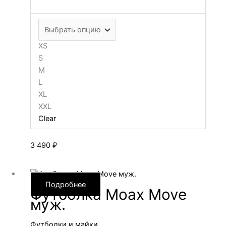
XS
S
M
L
XL
XXL
Clear
3 490
₽
Подробнее
Футболка Moax Move
муж.
Футболки и майки