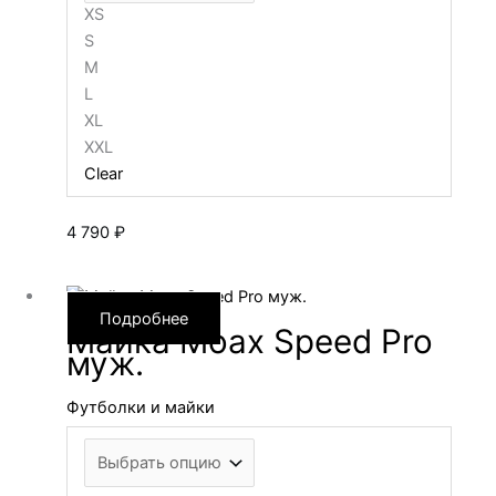
XS
S
M
L
XL
XXL
Clear
4 790
₽
Подробнее
Майка Moax Speed Pro
муж.
Футболки и майки