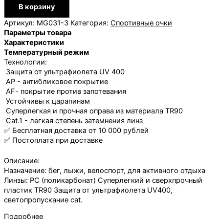
Количество
В корзину
товара
Очки
Артикул:
MG031-3
Категория:
Спортивные очки
солнцезащитные
Параметры товара
ГРЕЙС,
Характеристики
фиолетовый
Температурный режим
Технологии:
Защита от ультрафиолета UV 400
AP - антибликовое покрытие
AF- покрытие против запотевания
Устойчивы к царапинам
Суперлегкая и прочная оправа из материала TR90
Cat.1 - легкая степень затемнения линз
✅ Бесплатная доставка от 10 000 рублей
✅ Постоплата при доставке
Описание:
Назначение: бег, лыжи, велоспорт, для активного отдыха
Линзы: PC (поликарбонат) Суперлегкий и сверхпрочный
пластик TR90 Защита от ультрафиолета UV400,
светопропускание cat.
Подробнее