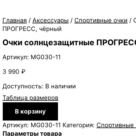
Главная
/
Аксессуары
/
Спортивные очки
/ 
ПРОГРЕСС, чёрный
Очки солнцезащитные ПРОГРЕС
Артикул: MG030-11
3 990
₽
Доступность:
В наличии
Таблица размеров
Количество
В корзину
товара
Очки
Артикул:
MG030-11
Категория:
Спортивные 
солнцезащитные
Параметры товара