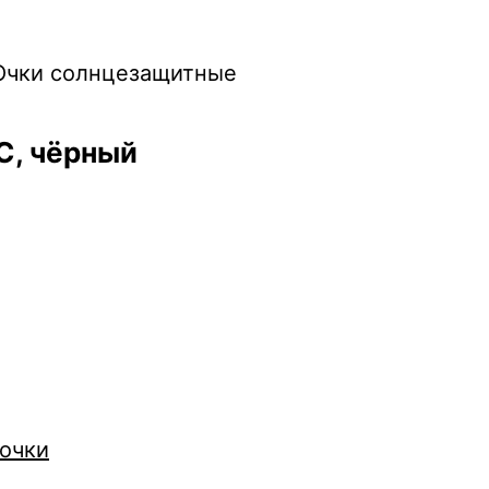
Очки солнцезащитные
С, чёрный
очки