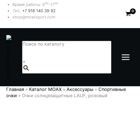
Перейти
00
00
Время работы: 9
-17
к
Тел.:
+7 916 140 39 92
содержимому
shop@moaxsport.com
Поиск по каталогу
×
Главная
»
Каталог MOAX
»
Аксессуары
»
Спортивные
очки
»
Очки солнцезащитные LAUF, розовый