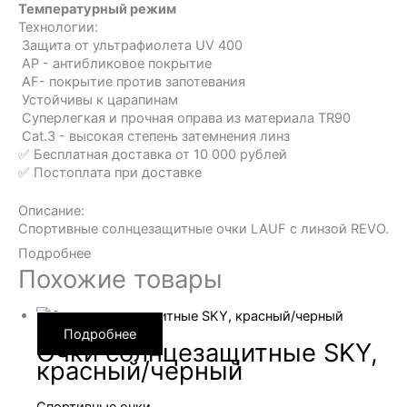
розовый
Температурный режим
Технологии:
Защита от ультрафиолета UV 400
AP - антибликовое покрытие
AF- покрытие против запотевания
Устойчивы к царапинам
Суперлегкая и прочная оправа из материала TR90
Cat.3 - высокая степень затемнения линз
✅ Бесплатная доставка от 10 000 рублей
✅ Постоплата при доставке
Описание:
Спортивные солнцезащитные очки LAUF с линзой REVO.
Подробнее
Похожие товары
Подробнее
Очки солнцезащитные SKY,
красный/черный
Спортивные очки