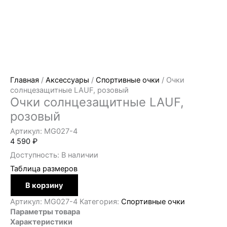
Главная
/
Аксессуары
/
Спортивные очки
/ Очки
солнцезащитные LAUF, розовый
Очки солнцезащитные LAUF,
розовый
Артикул: MG027-4
4 590
₽
Доступность:
В наличии
Таблица размеров
Количество
В корзину
товара
Очки
Артикул:
MG027-4
Категория:
Спортивные очки
солнцезащитные
Параметры товара
LAUF,
Характеристики