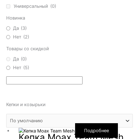
Универсальный
(0)
Новинка
Да
(3)
Нет
(2)
Товары со скидкой
Да
(0)
Нет
(5)
Кепки и козырьки
Подробнее
Кепка Moax Team Mesh