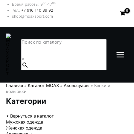
Перейти
00
00
Время работы: 9
-17
к
Тел.:
+7 916 140 39 92
содержимому
shop@moaxsport.com
Поиск по каталогу
×
Главная
»
Каталог MOAX
»
Аксессуары
»
Кепки и
козырьки
Категории
< Вернуться в каталог
Мужская одежда
Женская одежда