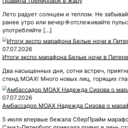
Правила тренировок в жару
Лето радует солнцем и теплом. Не забывай
ранее утро или вечер☀️отслеживайте пуль
употребляйте […]
07.07.2026
Итоги экспо марафона Белые ночи в Питер
Два насыщенных дня, сотни встреч, приятн
стенд MOAX! Много новых лиц, горящих гла
07.07.2026
Амбассадор MOAX Надежда Сизова о марафо
5 июля впервые бежала СберПрайм марафон
Санкт-Петербург приехала прямо в день ста