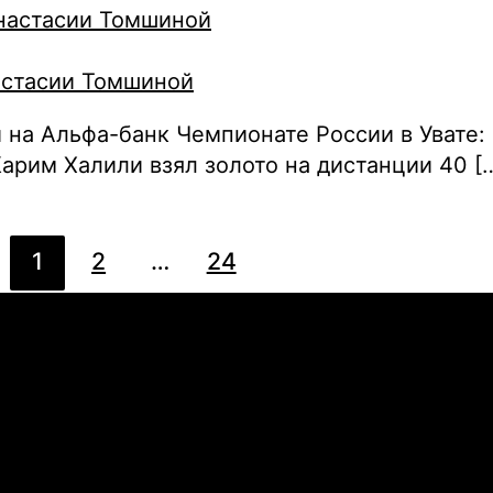
астасии Томшиной
на Альфа-банк Чемпионате России в Увате:
арим Халили взял золото на дистанции 40 [
1
2
…
24