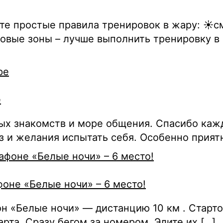
те простые правила тренировок в жару: ☀️с
совые зоны – лучше выполнить тренировку в
е
ых знакомств и море общения. Спасибо кажд
з и желания испытать себя. Особенно приятн
не «Белые ночи» – 6 место!
 «Белые ночи» — дистанцию 10 км . Стартов
рта. Сразу бегом за номером. Элите их […]