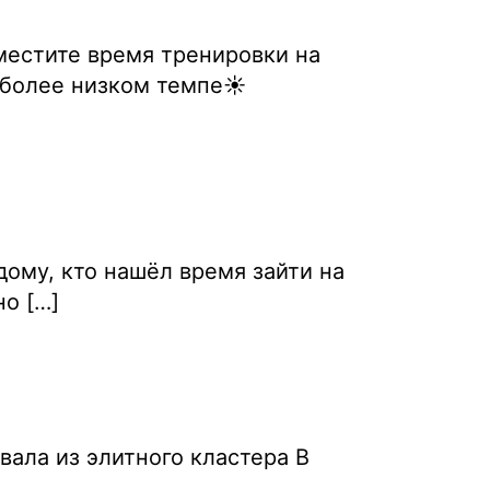
местите время тренировки на
 более низком темпе☀️
ому, кто нашёл время зайти на
о […]
ала из элитного кластера В