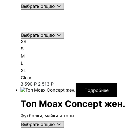
XS
S
M
L
XL
Clear
Первоначальная
Текущая
3 590
₽
2 513
₽
цена
цена:
Подробнее
составляла
2 513 ₽.
Топ Moax Concept жен.
3 590 ₽.
Футболки, майки и топы