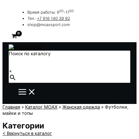
Перейти
к
00
00
Время работы: 9
-17
содержимому
Тел.:
+7 916 140 39 92
shop@moaxsport.com
Поиск по каталогу
×
Главная
»
Каталог MOAX
»
Женская одежда
»
Футболки,
майки и топы
Категории
< Вернуться в каталог