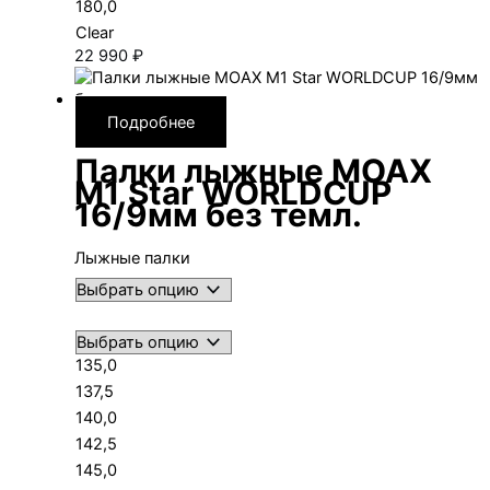
180,0
Clear
22 990
₽
Подробнее
Палки лыжные MOAX
M1 Star WORLDCUP
16/9мм без темл.
Лыжные палки
135,0
137,5
140,0
142,5
145,0