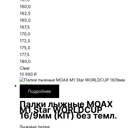
160,0
162,5
165,0
167,5
170,0
172,5
175,0
177,5
180,0
Clear
10 990
₽
Подробнее
Палки лыжные MOAX
M1 Star WORLDCUP
16/9мм (KIT) без темл.
Лыжные палки