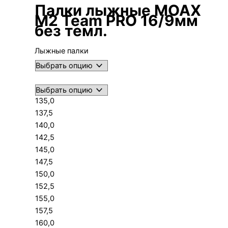
Палки лыжные MOAX
M2 Team PRO 16/9мм
без темл.
Лыжные палки
135,0
137,5
140,0
142,5
145,0
147,5
150,0
152,5
155,0
157,5
160,0