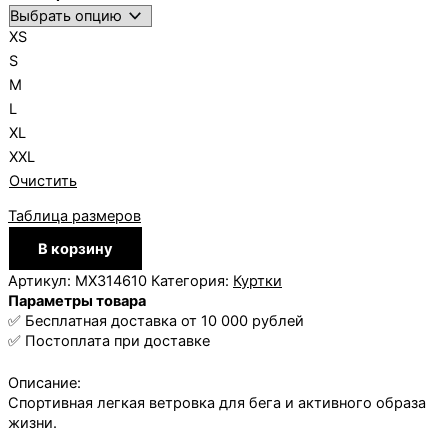
XS
S
M
L
XL
XXL
Очистить
Таблица размеров
Количество
В корзину
товара
Куртка
Артикул:
MX314610
Категория:
Куртки
летняя
Параметры товара
Moax
✅ Бесплатная доставка от 10 000 рублей
Core
✅ Постоплата при доставке
с
капюш.
Описание:
жен.
Спортивная легкая ветровка для бега и активного образа
жизни.