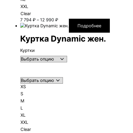
XXL
Clear
Диапазон
7 794
₽
–
12 990
₽
цен:
Подробнее
7 794 ₽
Куртка Dynamic жен.
–
12 990 ₽
Куртки
XS
S
M
L
XL
XXL
Clear