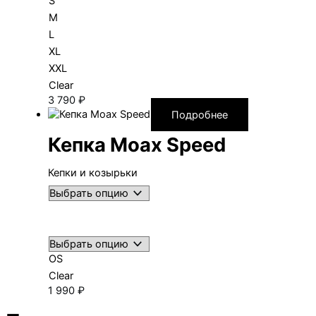
S
M
L
XL
XXL
Clear
3 790
₽
Подробнее
Кепка Moax Speed
Кепки и козырьки
OS
Clear
1 990
₽