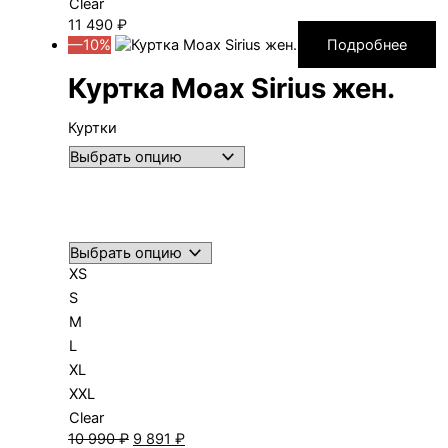
Clear
11 490
₽
—10%
Подробнее
Куртка Moax Sirius жен.
Куртки
XS
S
M
L
XL
XXL
Clear
Первоначальная
Текущая
10 990
₽
9 891
₽