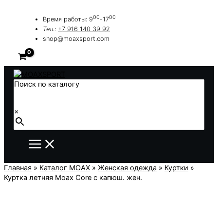
Перейти
к
00
00
Время работы: 9
-17
содержимому
Тел.:
+7 916 140 39 92
shop@moaxsport.com
Поиск по каталогу
×
Главная
»
Каталог MOAX
»
Женская одежда
»
Куртки
»
Куртка летняя Moax Core с капюш. жен.