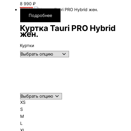
8 990
₽
—40%
Подробнее
Куртка Tauri PRO Hybrid
жен.
Куртки
XS
S
M
L
XL