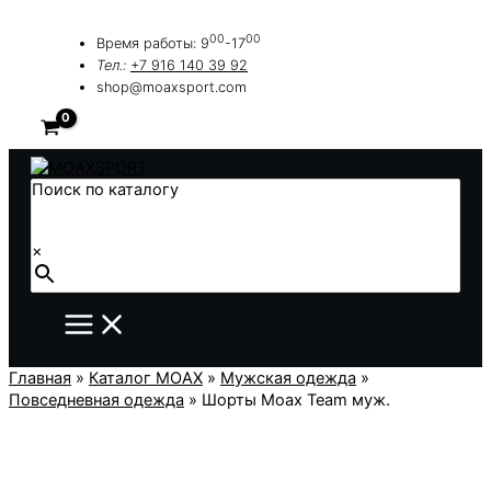
Перейти
к
00
00
Время работы: 9
-17
содержимому
Тел.:
+7 916 140 39 92
shop@moaxsport.com
Поиск по каталогу
×
Главная
»
Каталог MOAX
»
Мужская одежда
»
Повседневная одежда
»
Шорты Moax Team муж.