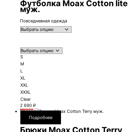
Футболка Moax Сotton lite
муж.
Повседневная одежда
S
M
L
XL
XXL
XXXL
Clear
2 690
₽
—30%
Подробнее
Брюки Moax Cotton Terry