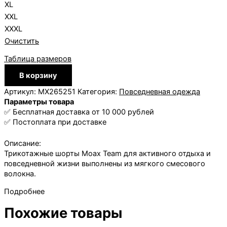
XL
XXL
XXXL
Очистить
Таблица размеров
Количество
В корзину
товара
Шорты
Артикул:
MX265251
Категория:
Повседневная одежда
Moax
Параметры товара
Team
✅ Бесплатная доставка от 10 000 рублей
муж.
✅ Постоплата при доставке
Описание:
Трикотажные шорты Moax Team для активного отдыха и
повседневной жизни выполнены из мягкого смесового
волокна.
Подробнее
Похожие товары