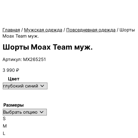
Главная
/
Мужская одежда
/
Повседневная одежда
/ Шорты
Moax Team муж.
Шорты Moax Team муж.
Артикул: MX265251
3 990
₽
Цвет
Размеры
S
M
L