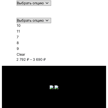
10
11
7
8
9
Clear
Диапазон
2 792
₽
–
3 690
₽
цен:
2 792 ₽
–
3 690 ₽