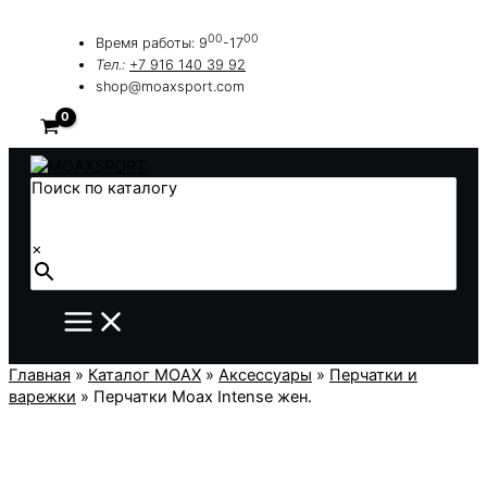
Перейти
к
00
00
Время работы: 9
-17
содержимому
Тел.:
+7 916 140 39 92
shop@moaxsport.com
Поиск по каталогу
×
Главная
»
Каталог MOAX
»
Аксессуары
»
Перчатки и
варежки
»
Перчатки Moax Intense жен.