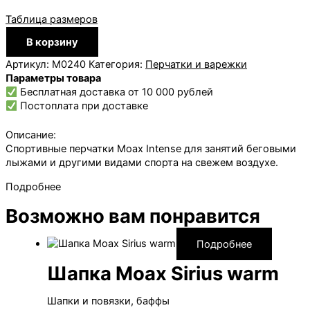
Таблица размеров
Количество
В корзину
товара
Перчатки
Артикул:
M0240
Категория:
Перчатки и варежки
Moax
Параметры товара
Intense
Бесплатная доставка от 10 000 рублей
жен.
Постоплата при доставке
Описание:
Спортивные перчатки Moax Intense для занятий беговыми
лыжами и другими видами спорта на свежем воздухе.
Подробнее
Возможно вам понравится
Подробнее
Шапка Moax Sirius warm
Шапки и повязки, баффы