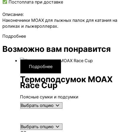
HM
Постоплата при доставке
Rib
твердоспл.,
Описание:
красный,
Наконечники MOAX для лыжных палок для катания на
D9
роликах и лыжероллерах.
мм
Подробнее
Возможно вам понравится
Подробнее
Термоподсумок MOAX
Race Cup
Поясные сумки и подсумки