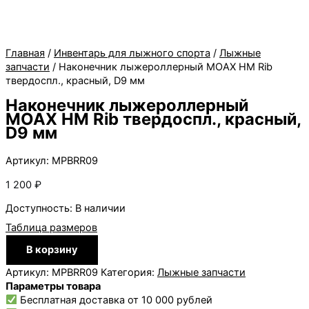
Главная
/
Инвентарь для лыжного спорта
/
Лыжные
запчасти
/ Наконечник лыжероллерный MOAX HM Rib
твердоспл., красный, D9 мм
Наконечник лыжероллерный
MOAX HM Rib твердоспл., красный,
D9 мм
Артикул: MPBRR09
1 200
₽
Доступность:
В наличии
Таблица размеров
Количество
В корзину
товара
Наконечник
Артикул:
MPBRR09
Категория:
Лыжные запчасти
лыжероллерный
Параметры товара
MOAX
Бесплатная доставка от 10 000 рублей