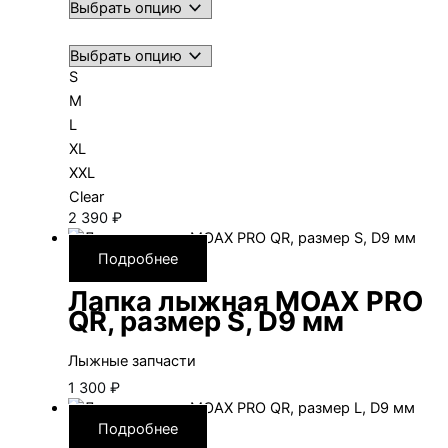
S
M
L
XL
XXL
Clear
2 390
₽
Подробнее
Лапка лыжная MOAX PRO
QR, размер S, D9 мм
Лыжные запчасти
1 300
₽
Подробнее