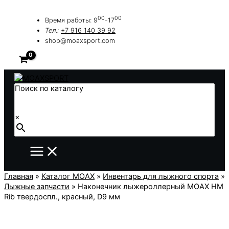
Перейти
к
00
00
Время работы: 9
-17
содержимому
Тел.:
+7 916 140 39 92
shop@moaxsport.com
Поиск по каталогу
×
Главная
»
Каталог MOAX
»
Инвентарь для лыжного спорта
»
Лыжные запчасти
»
Наконечник лыжероллерный MOAX HM
Rib твердоспл., красный, D9 мм