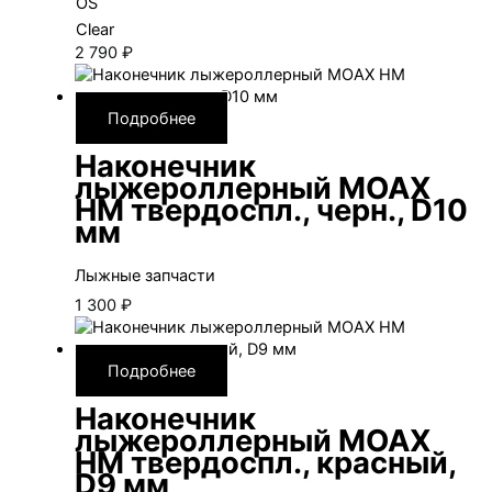
OS
Clear
2 790
₽
Подробнее
Наконечник
лыжероллерный MOAX
HM твердоспл., черн., D10
мм
Лыжные запчасти
1 300
₽
Подробнее
Наконечник
лыжероллерный MOAX
HM твердоспл., красный,
D9 мм