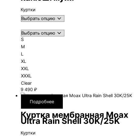
Куртки
S
M
L
XL
XXL
XXXL
Clear
9 490
₽
Подробнее
Куртка мембранная Moax
Ultra Rain Shell 30K/25K
Куртки