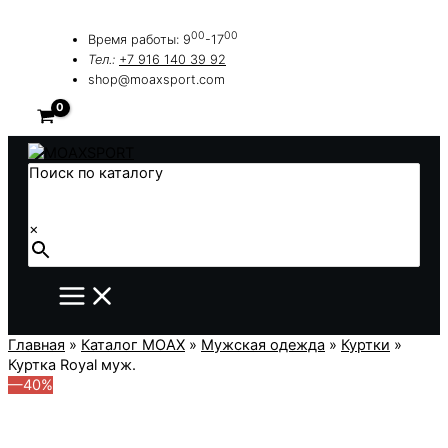
Перейти
к
00
00
Время работы: 9
-17
содержимому
Тел.:
+7 916 140 39 92
shop@moaxsport.com
Поиск по каталогу
×
Главная
»
Каталог MOAX
»
Мужская одежда
»
Куртки
»
Куртка Royal муж.
—40%