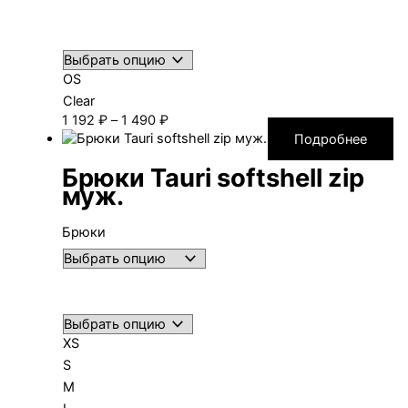
OS
Clear
Диапазон
1 192
₽
–
1 490
₽
цен:
Подробнее
1 192 ₽
Брюки Tauri softshell zip
–
муж.
1 490 ₽
Брюки
XS
S
M