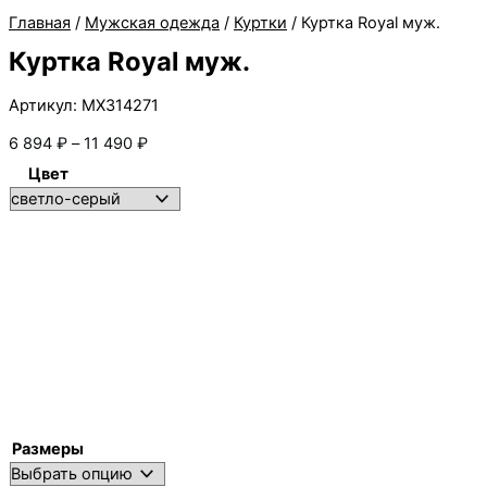
Главная
/
Мужская одежда
/
Куртки
/ Куртка Royal муж.
Куртка Royal муж.
Артикул: MX314271
Диапазон
6 894
₽
–
11 490
₽
цен:
Цвет
6 894 ₽
–
11 490 ₽
Размеры