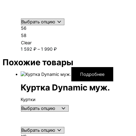
56
58
Clear
Диапазон
1 592
₽
–
1 990
₽
цен:
Похожие товары
1 592 ₽
–
1 990 ₽
Подробнее
Куртка Dynamic муж.
Куртки