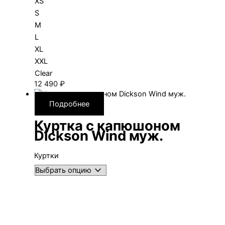
XS
S
M
L
XL
XXL
Clear
12 490
₽
Подробнее
Куртка с капюшоном
Dickson Wind муж.
Куртки