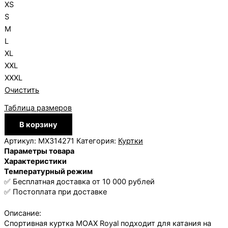
XS
S
M
L
XL
XXL
XXXL
Очистить
Таблица размеров
Количество
В корзину
товара
Куртка
Артикул:
MX314271
Категория:
Куртки
Royal
Параметры товара
муж.
Характеристики
Температурный режим
✅ Бесплатная доставка от 10 000 рублей
✅ Постоплата при доставке
Описание:
Спортивная куртка MOAX Royal подходит для катания на