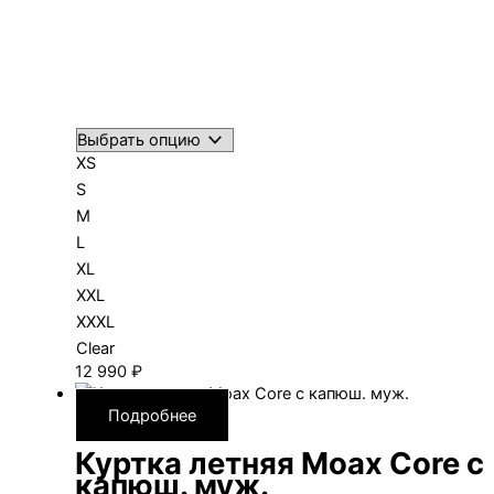
XS
S
M
L
XL
XXL
XXXL
Clear
12 990
₽
Подробнее
Куртка летняя Moax Core с
капюш. муж.