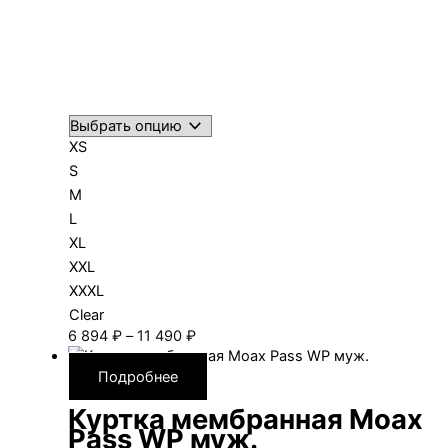
XS
S
M
L
XL
XXL
XXXL
Clear
Диапазон
6 894
₽
–
11 490
₽
цен:
6 894 ₽
Подробнее
–
Куртка мембранная Moax
11 490 ₽
Pass WP муж.