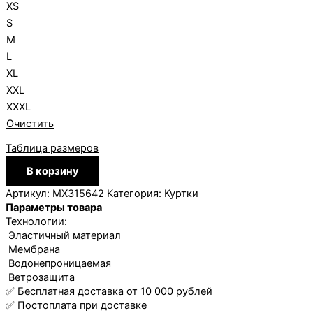
XS
S
M
L
XL
XXL
XXXL
Очистить
Таблица размеров
Количество
В корзину
товара
Куртка
Артикул:
MX315642
Категория:
Куртки
летняя
Параметры товара
Moax
Технологии:
Wind
Эластичный материал
Pack
Мембрана
Водонепроницаемая
Ветрозащита
✅ Бесплатная доставка от 10 000 рублей
✅ Постоплата при доставке