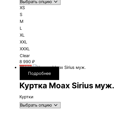
XS
S
M
L
XL
XXL
XXXL
Clear
8 990
₽
—10%
Подробнее
Куртка Moax Sirius муж.
Куртки