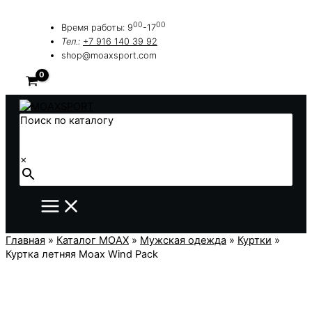
Перейти
к
00
00
Время работы: 9
-17
содержимому
Тел.:
+7 916 140 39 92
shop@moaxsport.com
Поиск по каталогу
×
Главная
»
Каталог MOAX
»
Мужская одежда
»
Куртки
»
Куртка летняя Moax Wind Pack