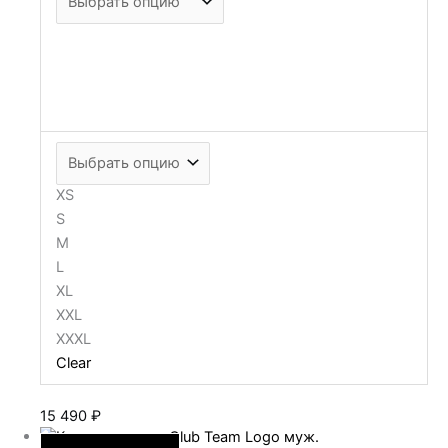
XS
S
M
L
XL
XXL
XXXL
Clear
15 490
₽