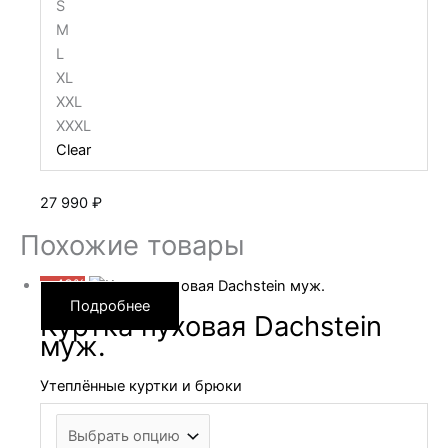
S
M
L
XL
XXL
XXXL
Clear
27 990
₽
Похожие товары
—40%
Подробнее
Куртка пуховая Dachstein
муж.
Утеплённые куртки и брюки