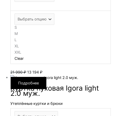
S
M
L
XL
XXL
Clear
Первоначальная
Текущая
21 990
₽
13 194
₽
цена
цена:
составляла
13 194 ₽.
Подробнее
Куртка пуховая Igora light
21 990 ₽.
2.0 муж.
Утеплённые куртки и брюки