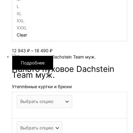
L
XL
XXL
XXXL
Clear
Диапазон
12 943
₽
–
18 490
₽
цен:
12 943 ₽
Подробнее
Пальто пуховое Dachstein
–
Team муж.
18 490 ₽
Утеплённые куртки и брюки