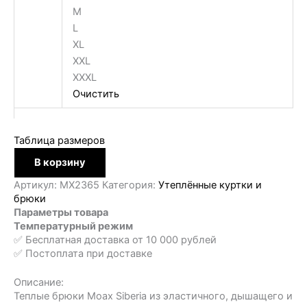
M
L
XL
XXL
XXXL
Очистить
Таблица размеров
Количество
В корзину
товара
Брюки
Артикул:
MX2365
Категория:
Утеплённые куртки и
утепленные
брюки
Siberia
Параметры товара
муж.
Температурный режим
✅ Бесплатная доставка от 10 000 рублей
✅ Постоплата при доставке
Описание:
Теплые брюки Moax Siberia из эластичного, дышащего и