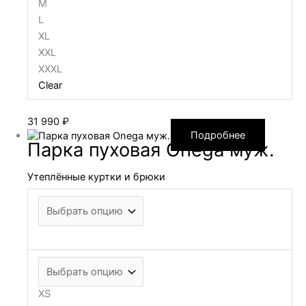
M
L
XL
XXL
XXXL
Clear
31 990
₽
Подробнее
Парка пуховая Onega муж.
Утеплённые куртки и брюки
XS