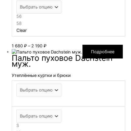
56
58
Clear
Диапазон
1 680
₽
–
2 190
₽
цен:
Подробнее
Пальто пуховое Dachstein
1 680 ₽
муж.
–
2 190 ₽
Утеплённые куртки и брюки
S