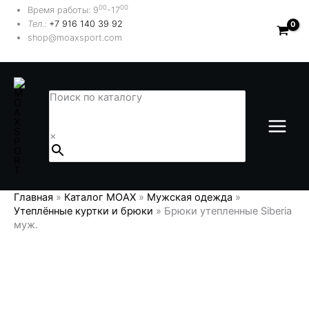
Перейти
00
00
Время работы: 9
-17
к
Тел.:
+7 916 140 39 92
содержимому
shop@moaxsport.com
Поиск по каталогу
×
Главная
»
Каталог MOAX
»
Мужская одежда
»
Утеплённые куртки и брюки
»
Брюки утепленные Siberia
муж.