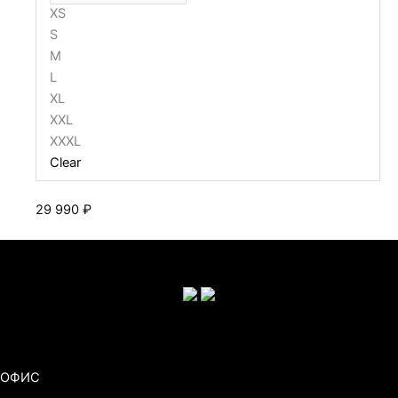
XS
S
M
L
XL
XXL
XXXL
Clear
29 990
₽
ОФИС