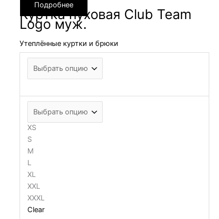
Подробнее
Куртка пуховая Club Team
Logo муж.
Утеплённые куртки и брюки
XS
S
M
L
XL
XXL
XXXL
Clear