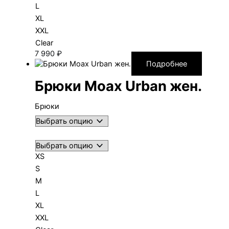
L
XL
XXL
Clear
7 990
₽
Подробнее
Брюки Moax Urban жен.
Брюки
XS
S
M
L
XL
XXL