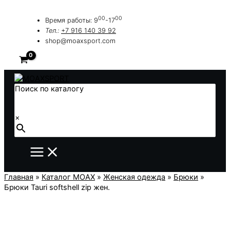
Перейти
к
00
00
Время работы: 9
-17
содержимому
Тел.:
+7 916 140 39 92
shop@moaxsport.com
Поиск по каталогу
×
Главная
»
Каталог MOAX
»
Женская одежда
»
Брюки
»
Брюки Tauri softshell zip жен.