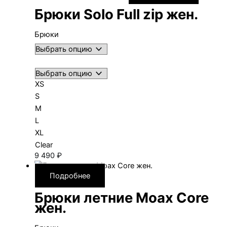
Брюки Solo Full zip жен.
Брюки
XS
S
M
L
XL
Clear
9 490
₽
Подробнее
Брюки летние Moax Core
жен.