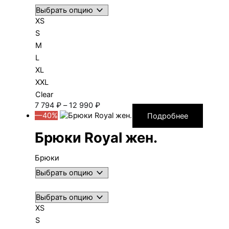
XS
S
M
L
XL
XXL
Clear
Диапазон
7 794
₽
–
12 990
₽
цен:
—40%
Подробнее
7 794 ₽
Брюки Royal жен.
–
12 990 ₽
Брюки
XS
S