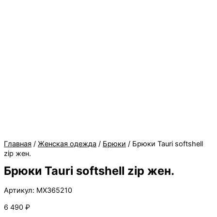
Главная
/
Женская одежда
/
Брюки
/ Брюки Tauri softshell
zip жен.
Брюки Tauri softshell zip жен.
Артикул: MX365210
6 490
₽