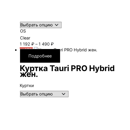
OS
Clear
Диапазон
1 192
₽
–
1 490
₽
цен:
—40%
1 192 ₽
Подробнее
–
Куртка Tauri PRO Hybrid
1 490 ₽
жен.
Куртки