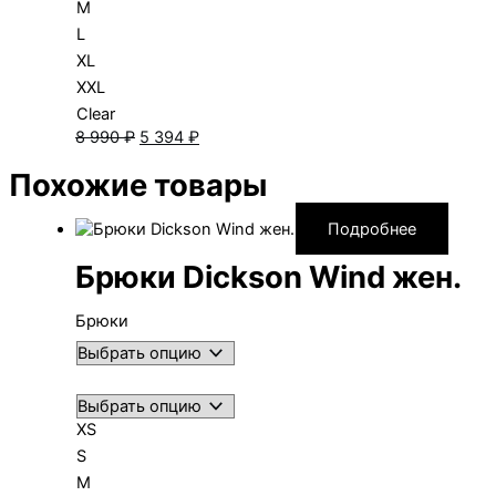
M
L
XL
XXL
Clear
Первоначальная
Текущая
8 990
₽
5 394
₽
цена
цена:
Похожие товары
составляла
5 394 ₽.
8 990 ₽.
Подробнее
Брюки Dickson Wind жен.
Брюки
XS
S
M