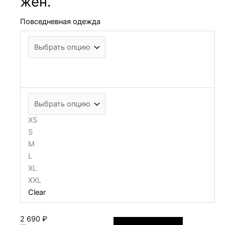
жен.
Повседневная одежда
XS
S
M
L
XL
XXL
Clear
2 690
₽