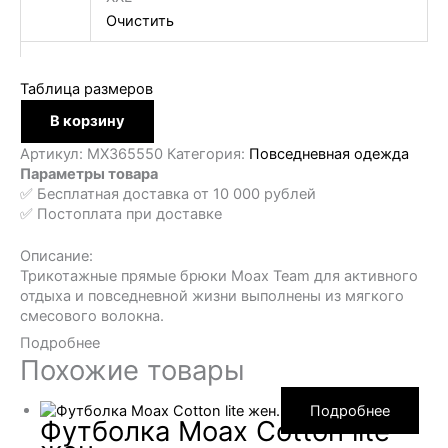
Очистить
Таблица размеров
Количество
В корзину
товара
Брюки
Артикул:
MX365550
Категория:
Повседневная одежда
спортивные
Параметры товара
Moax
✅ Бесплатная доставка от 10 000 рублей
Team
✅ Постоплата при доставке
жен.
Описание:
Трикотажные прямые брюки Moax Team для активного
отдыха и повседневной жизни выполнены из мягкого
смесового волокна.
Подробнее
Похожие товары
Подробнее
Футболка Moax Сotton lite