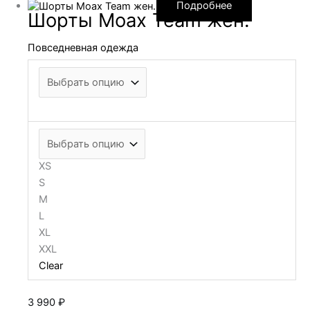
Подробнее
Шорты Moax Team жен.
Повседневная одежда
XS
S
M
L
XL
XXL
Clear
3 990
₽