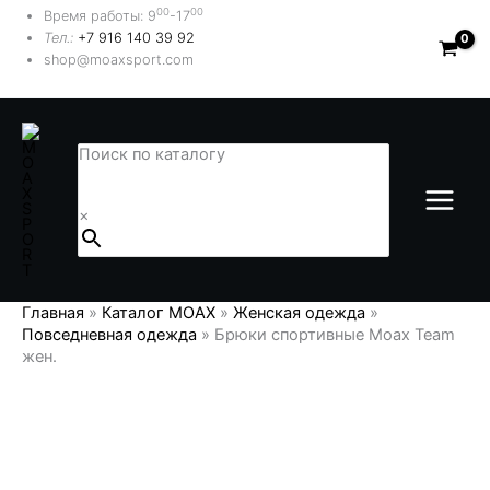
Перейти
00
00
Время работы: 9
-17
к
Тел.:
+7 916 140 39 92
содержимому
shop@moaxsport.com
Поиск по каталогу
×
Главная
»
Каталог MOAX
»
Женская одежда
»
Повседневная одежда
»
Брюки спортивные Moax Team
жен.