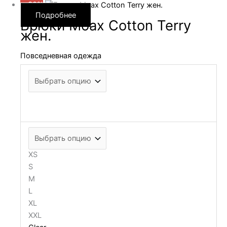
—30%
Подробнее
Брюки Moax Cotton Terry
жен.
Повседневная одежда
XS
S
M
L
XL
XXL