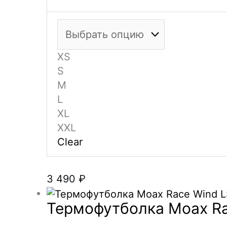
XS
S
M
L
XL
XXL
Clear
3 490
₽
Термофутболка Moax Rac