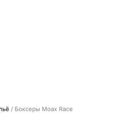
льё
/ Боксеры Moax Race