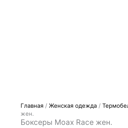
Главная
/
Женская одежда
/
Термобе
жен.
Боксеры Moax Race жен.