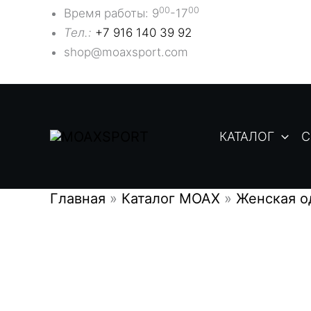
Перейти
00
00
Время работы: 9
-17
к
Тел.:
+7 916 140 39 92
содержимому
shop@moaxsport.com
КАТАЛОГ
С
Главная
»
Каталог MOAX
»
Женская о