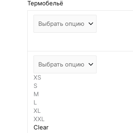
Термобельё
XS
S
M
L
XL
XXL
Clear