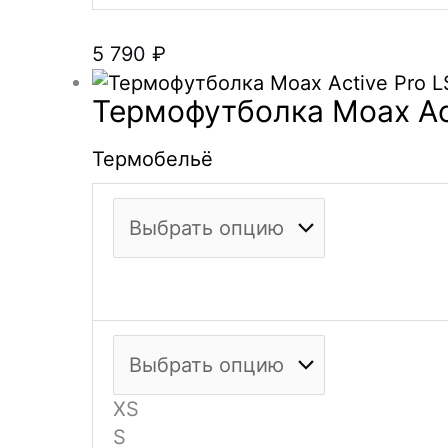
5 790
₽
Термофутболка Moax Act
Термобельё
XS
S