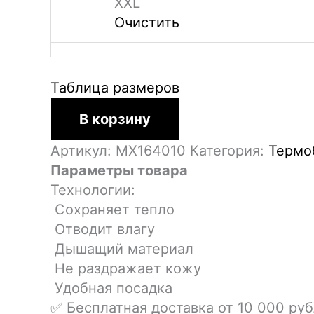
XXL
Очистить
Таблица размеров
Количество
В корзину
товара
Боксеры
Артикул:
MX164010
Категория:
Термо
Moax
Параметры товара
Race
Технологии:
жен.
Сохраняет тепло
Отводит влагу
Дышащий материал
Не раздражает кожу
Удобная посадка
✅ Бесплатная доставка от 10 000 ру