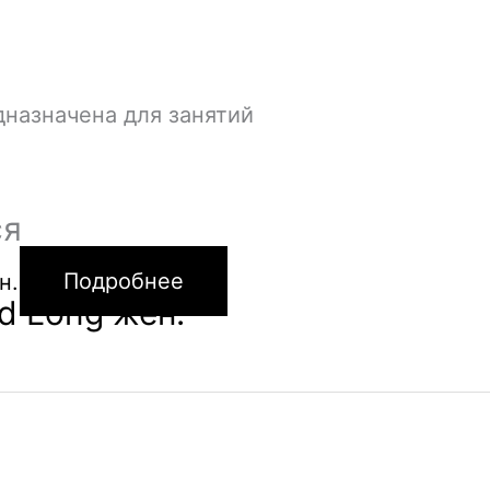
назначена для занятий
ся
Подробнее
d Long жен.