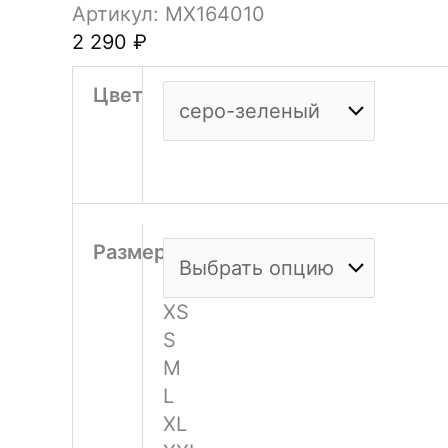
Артикул: MX164010
2 290
₽
Цвет
Размеры
XS
S
M
L
XL