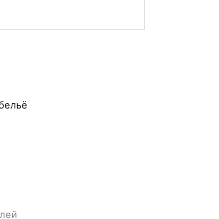
бельё
блей