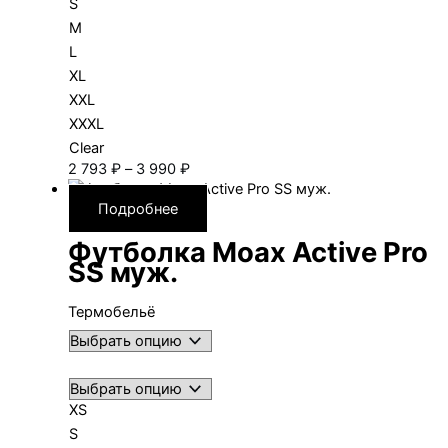
S
M
L
XL
XXL
XXXL
Clear
Диапазон
2 793
₽
–
3 990
₽
цен:
2 793 ₽
Подробнее
–
Футболка Moax Active Pro
3 990 ₽
SS муж.
Термобельё
XS
S