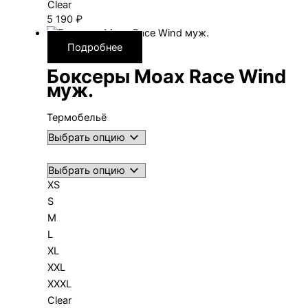
Clear
5 190
₽
Подробнее
Боксеры Moax Race Wind
муж.
Термобельё
XS
S
M
L
XL
XXL
XXXL
Clear