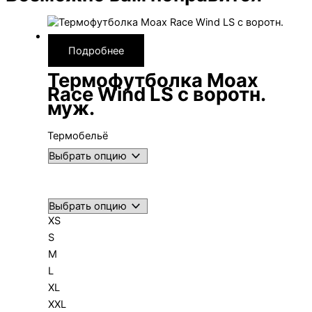
Подробнее
Термофутболка Moax
Race Wind LS с воротн.
муж.
Термобельё
XS
S
M
L
XL
XXL