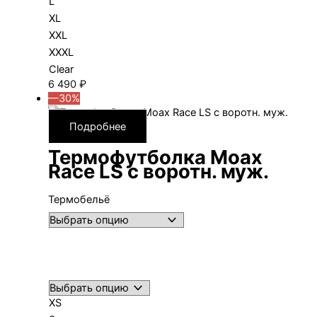
L
XL
XXL
XXXL
Clear
6 490
₽
—30%
Подробнее
Термофутболка Moax
Race LS с воротн. муж.
Термобельё
XS