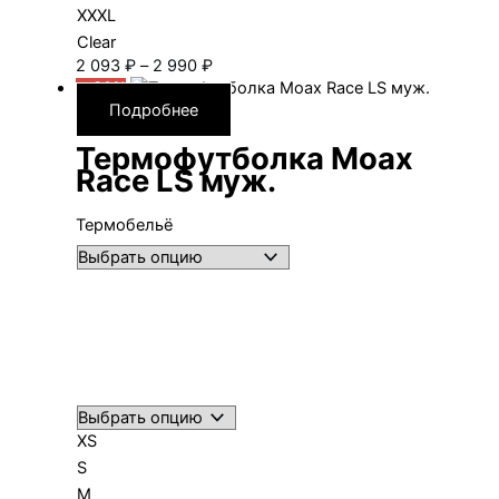
XXXL
Clear
Диапазон
2 093
₽
–
2 990
₽
цен:
—30%
2 093 ₽
Подробнее
–
Термофутболка Moax
2 990 ₽
Race LS муж.
Термобельё
XS
S
M