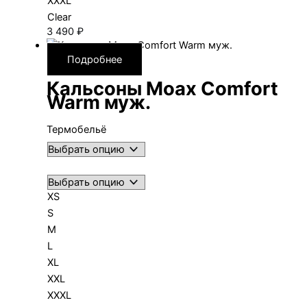
XXXL
Clear
3 490
₽
Подробнее
Кальсоны Moax Comfort
Warm муж.
Термобельё
XS
S
M
L
XL
XXL
XXXL