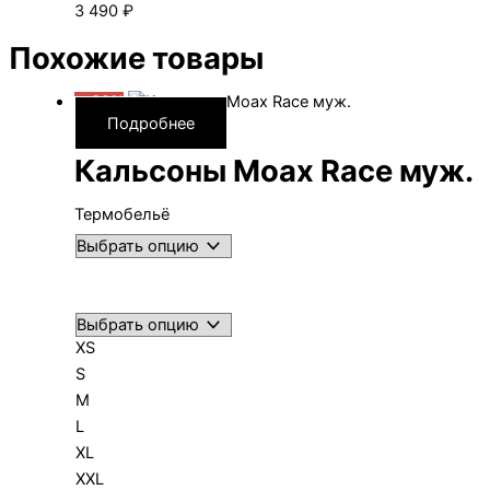
3 490
₽
Похожие товары
—30%
Подробнее
Кальсоны Moax Race муж.
Термобельё
XS
S
M
L
XL
XXL