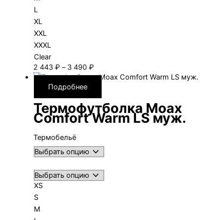
L
XL
XXL
XXXL
Clear
Диапазон
2 443
₽
–
3 490
₽
цен:
2 443 ₽
Подробнее
–
Термофутболка Moax
3 490 ₽
Comfort Warm LS муж.
Термобельё
XS
S
M