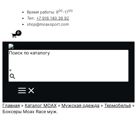
Перейти
к
00
00
Время работы: 9
-17
содержимому
Тел.:
+7 916 140 39 92
shop@moaxsport.com
Поиск по каталогу
×
Главная
»
Каталог MOAX
»
Мужская одежда
»
Термобельё
»
Боксеры Moax Race муж.