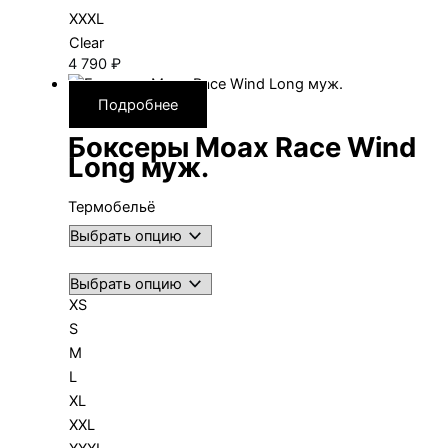
XXXL
Clear
4 790
₽
Подробнее
Боксеры Moax Race Wind
Long муж.
Термобельё
XS
S
M
L
XL
XXL