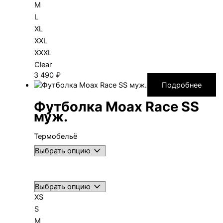
M
L
XL
XXL
XXXL
Clear
3 490
₽
Подробнее
Футболка Moax Race SS
муж.
Термобельё
XS
S
M