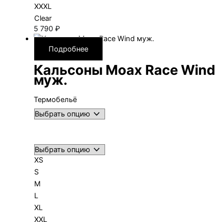
XXXL
Clear
5 790
₽
Подробнее
Кальсоны Moax Race Wind
муж.
Термобельё
XS
S
M
L
XL
XXL