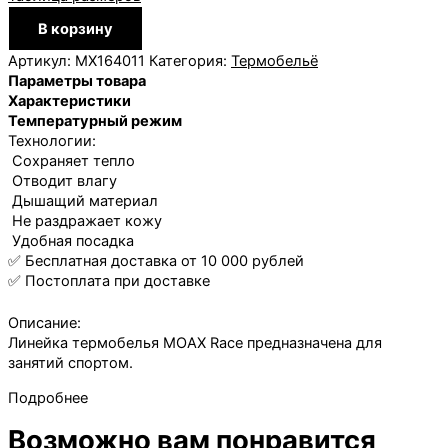
Количество
В корзину
товара
Боксеры
Артикул:
MX164011
Категория:
Термобельё
Moax
Параметры товара
Race
Характеристики
муж.
Температурный режим
Технологии:
Сохраняет тепло
Отводит влагу
Дышащий материал
Не раздражает кожу
Удобная посадка
✅ Бесплатная доставка от 10 000 рублей
✅ Постоплата при доставке
Описание:
Линейка термобелья MOAX Race предназначена для
занятий спортом.
Подробнее
Возможно вам понравится