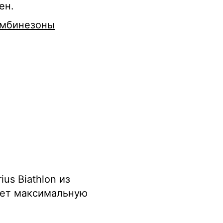
ен.
мбинезоны
us Biathlon из
ает максимальную