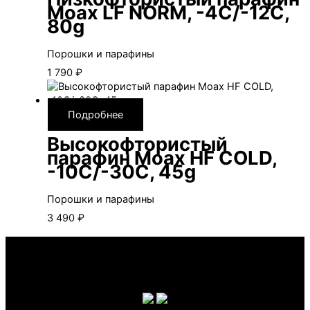
Moax LF NORM, -4С/-12С,
80g
Порошки и парафины
1 790
₽
Подробнее
Высокофтористый
парафин Moax HF COLD,
-10С/-30С, 45g
Порошки и парафины
3 490
₽