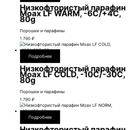
Низкофтористый парафин
Moax LF WARM, -6С/+4С,
80g
Порошки и парафины
1 790
₽
Подробнее
Низкофтористый парафин
Moax LF COLD, -10С/-30С,
80g
Порошки и парафины
1 790
₽
Подробнее
Низкофтористый парафин