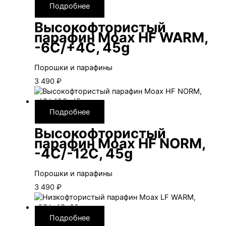
Подробнее
Высокофтористый
парафин Moax HF WARM,
-6С/+4С, 45g
Порошки и парафины
3 490
₽
Подробнее
Высокофтористый
парафин Moax HF NORM,
-4С/-12С, 45g
Порошки и парафины
3 490
₽
Подробнее