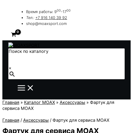
Перейти
к
00
00
Время работы: 9
-17
содержимому
Тел.:
+7 916 140 39 92
shop@moaxsport.com
Поиск по каталогу
×
Главная
»
Каталог MOAX
»
Аксессуары
»
Фартук для
сервиса MOAX
Главная
/
Аксессуары
/ Фартук для сервиса MOAX
Фартук для сервиса MOAX