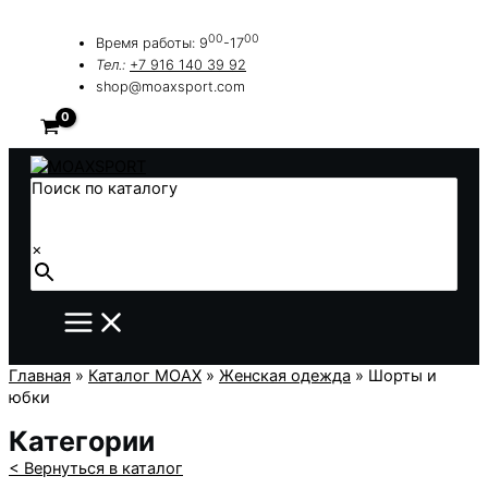
Перейти
к
00
00
Время работы: 9
-17
содержимому
Тел.:
+7 916 140 39 92
shop@moaxsport.com
Поиск по каталогу
×
Главная
»
Каталог MOAX
»
Женская одежда
»
Шорты и
юбки
Категории
< Вернуться в каталог