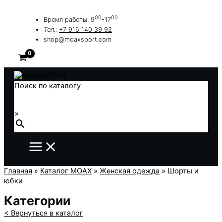
Перейти
к
00
00
Время работы: 9
-17
содержимому
Тел.:
+7 916 140 39 92
shop@moaxsport.com
Поиск по каталогу
×
Главная
»
Каталог MOAX
»
Женская одежда
»
Шорты и
юбки
Категории
< Вернуться в каталог