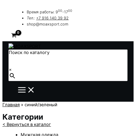
Перейти
к
00
00
Время работы: 9
-17
содержимому
Тел.:
+7 916 140 39 92
shop@moaxsport.com
Поиск по каталогу
×
Главная
»
синий/зеленый
Категории
< Вернуться в каталог
Мужская одежда