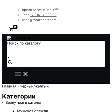
Перейти
к
00
00
Время работы: 9
-17
содержимому
Тел.:
+7 916 140 39 92
shop@moaxsport.com
Поиск по каталогу
×
Главная
»
черный/желтый
Категории
< Вернуться в каталог
Мужская одежда