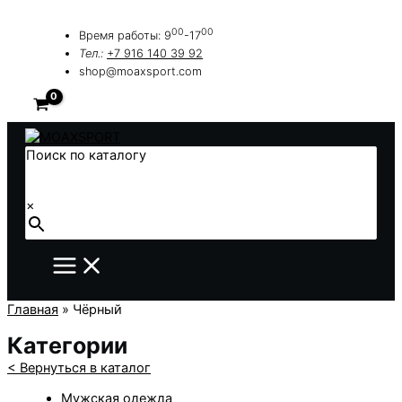
Перейти
к
00
00
Время работы: 9
-17
содержимому
Тел.:
+7 916 140 39 92
shop@moaxsport.com
Поиск по каталогу
×
Главная
»
Чёрный
Категории
< Вернуться в каталог
Мужская одежда