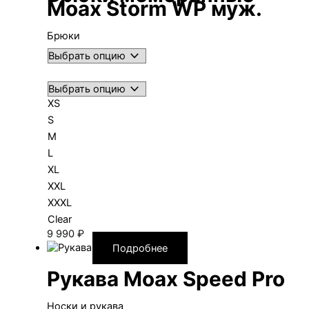
Moax Storm WP муж.
Брюки
XS
S
M
L
XL
XXL
XXXL
Clear
9 990
₽
Подробнее
Рукава Moax Speed Pro
Носки и рукава