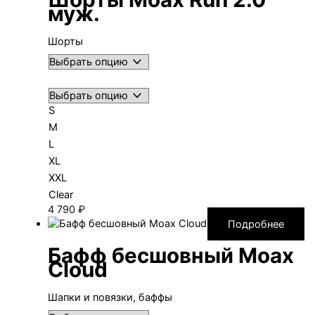
муж.
Шорты
S
M
L
XL
XXL
Clear
4 790
₽
Подробнее
Бафф бесшовный Moax
Cloud
Шапки и повязки, баффы