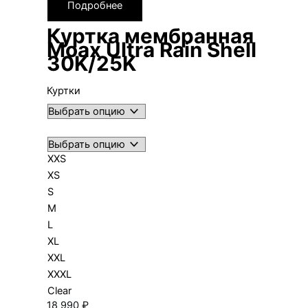
Подробнее
Куртка мембранная
Moax Ultra Rain Shell
30K/25K
Куртки
XXS
XS
S
M
L
XL
XXL
XXXL
Clear
18 990
₽