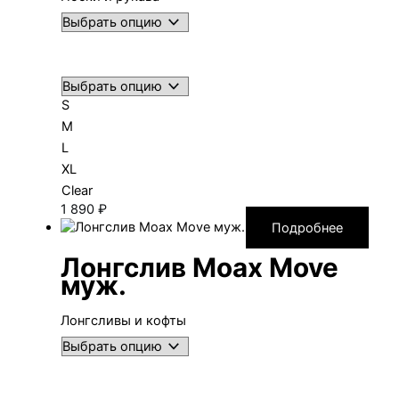
S
M
L
XL
Clear
1 890
₽
Подробнее
Лонгслив Moax Move
муж.
Лонгсливы и кофты