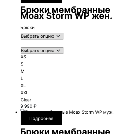
Брюки мембранные
Moax Storm WP жен.
Брюки
XS
S
M
L
XL
XXL
Clear
9 990
₽
Подробнее
Брюки мембранные